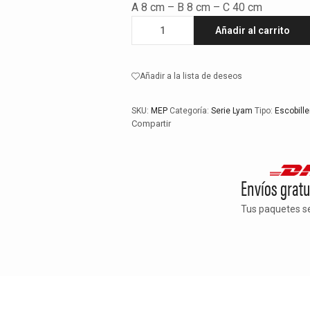
A 8 cm – B 8 cm – C 40 cm
Añadir al carrito
Añadir a la lista de deseos
SKU:
MEP
Categoría:
Serie Lyam
Tipo:
Escobille
Compartir
Envíos gratu
Tus paquetes s