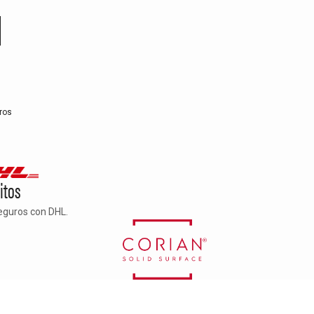
ros
itos
eguros con DHL.