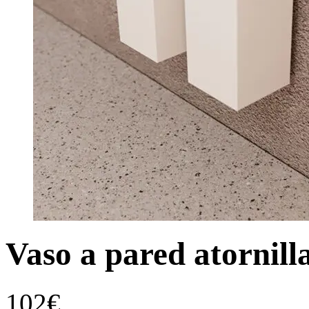
Vaso a pared atornill
102
€